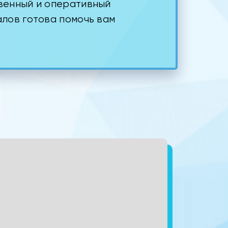
венный и оперативный
лов готова помочь вам